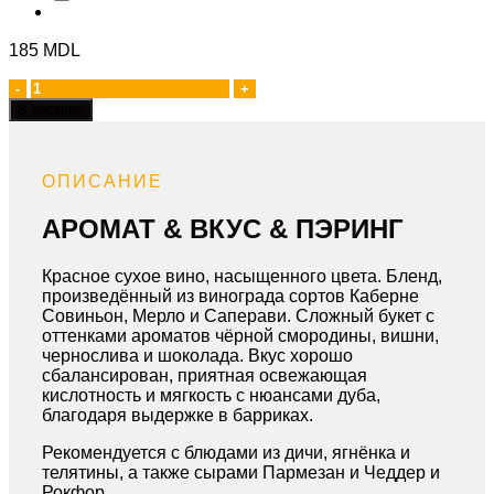
185
MDL
Количество
товара
В корзину
Cabernet
Merlot
Saperavi
ОПИСАНИЕ
АРОМАТ & ВКУС & ПЭРИНГ
Красное сухое вино, насыщенного цвета. Бленд,
произведённый из винограда сортов Каберне
Совиньон, Мерло и Саперави. Сложный букет с
оттенками ароматов чёрной смородины, вишни,
чернослива и шоколада. Вкус хорошо
сбалансирован, приятная освежающая
кислотность и мягкость с нюансами дуба,
благодаря выдержке в барриках.
Рекомендуется с блюдами из дичи, ягнёнка и
телятины, а также сырами Пармезан и Чеддер и
Рокфор.