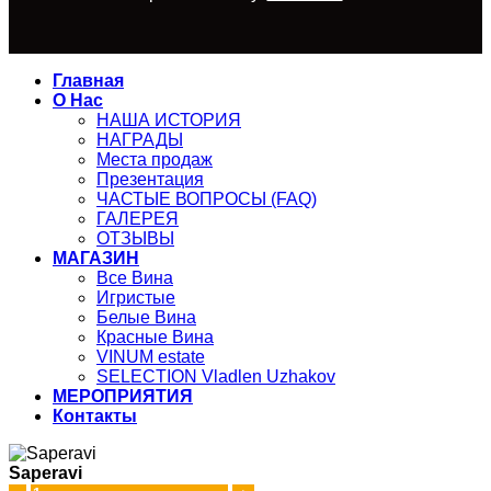
Главная
О Нас
НАША ИСТОРИЯ
НАГРАДЫ
Места продаж
Презентация
ЧАСТЫЕ ВОПРОСЫ (FAQ)
ГАЛЕРЕЯ
ОТЗЫВЫ
МАГАЗИН
Все Вина
Игристые
Белые Вина
Красные Вина
VINUM estate
SELECTION Vladlen Uzhakov
МЕРОПРИЯТИЯ
Контакты
Saperavi