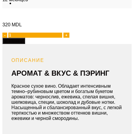
320
MDL
Количество
товара
В корзину
Saperavi
ОПИСАНИЕ
АРОМАТ & ВКУС & ПЭРИНГ
Красное сухое вино. Обладает интенсивным
темно–рубиновым цветом и богатым букетом
ароматов: чернослив, ежевика, спелая вишня,
шелковица, специи, шоколад и дубовые нотки.
Насыщенный и сбалансированный вкус, с легкой
терпкостью и множеством оттенков вишни,
ежевики и черной смородины.