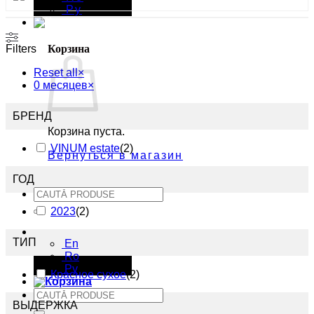
Ру
Filters
Корзина
Reset all
×
0 месяцев
×
БРЕНД
Корзина пуста.
VINUM estate
(
2
)
Вернуться в магазин
ГОД
Искать:
2023
(
2
)
Ру
ТИП
En
Ro
Ру
Красное сухое
(
2
)
Искать:
ВЫДЕРЖКА