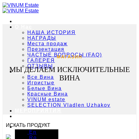
Skip
to
content
Главная
О Нас
НАША ИСТОРИЯ
НАГРАДЫ
Места продаж
Презентация
ЧАСТЫЕ ВОПРОСЫ (FAQ)
МАГАЗИН
ГАЛЕРЕЯ
ОТЗЫВЫ
МЫ ДЕЛАЕМ ИСКЛЮЧИТЕЛЬНЫЕ
МАГАЗИН
ВИНА
Все Вина
Игристые
Белые Вина
Красные Вина
VINUM estate
SELECTION Vladlen Uzhakov
МЕРОПРИЯТИЯ
Контакты
ИСКАТЬ ПРОДУКТ
Ру
En
Ro