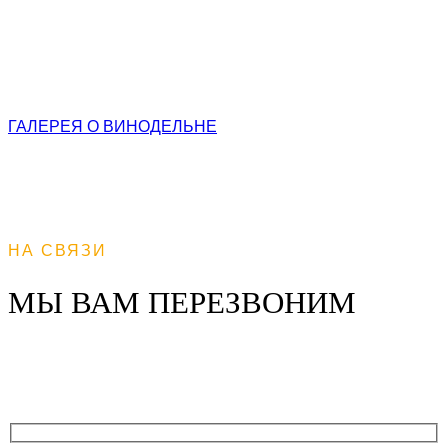
семьи более чем 25-летний опыт в виноделии. Мы
сочетаем в своей работе традиции молдавского
виноделия и знания самых современных мировых
технологий.
ГАЛЕРЕЯ
О ВИНОДЕЛЬНЕ
НА СВЯЗИ
МЫ ВАМ ПЕРЕЗВОНИМ