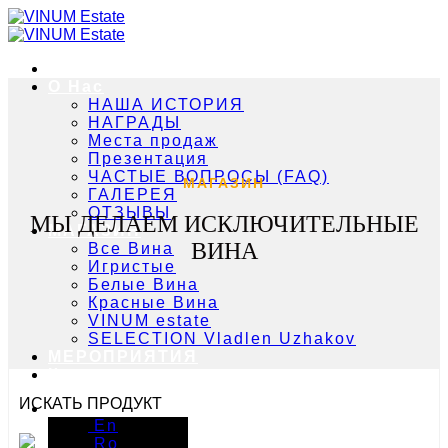
Skip
to
content
Главная
О Нас
НАША ИСТОРИЯ
НАГРАДЫ
Места продаж
Презентация
ЧАСТЫЕ ВОПРОСЫ (FAQ)
МАГАЗИН
ГАЛЕРЕЯ
ОТЗЫВЫ
МЫ ДЕЛАЕМ ИСКЛЮЧИТЕЛЬНЫЕ
МАГАЗИН
ВИНА
Все Вина
Игристые
Белые Вина
Красные Вина
VINUM estate
SELECTION Vladlen Uzhakov
МЕРОПРИЯТИЯ
Контакты
ИСКАТЬ ПРОДУКТ
Ру
En
Ro