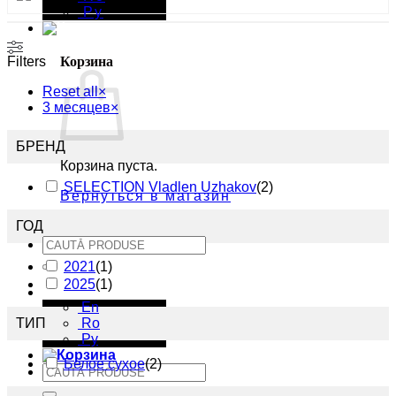
Ру
Filters
Корзина
Reset all
×
3 месяцев
×
БРЕНД
Корзина пуста.
SELECTION Vladlen Uzhakov
(
2
)
Вернуться в магазин
ГОД
Искать:
2021
(
1
)
2025
(
1
)
Ру
En
ТИП
Ro
Ру
Белое сухое
(
2
)
Искать: