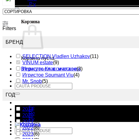
Ру
Корзина
Filters
БРЕНД
SELECTION Vladlen Uzhakov
(
11
)
Корзина пуста.
VINUM estate
(
9
)
Игристое Классическое
(
3
)
Вернуться в магазин
Игристое Spumant Viu
(
4
)
Mr. Snob
(
5
)
Искать:
ГОД
Ру
En
2019
(
2
)
Ro
2020
(
1
)
Ру
2021
(
6
)
2022
(
8
)
Искать:
2023
(
6
)