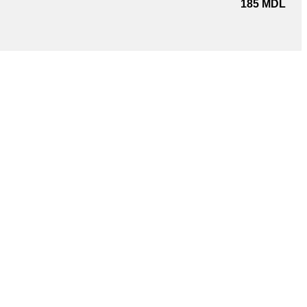
185
MDL
1806 году. Именно тогда наши предки, волей судьбы,
ания и опыт по выращиванию винограда и производству
традиции молдавского виноделия и знания самых