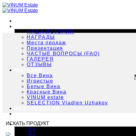
Skip
to
content
Главная
О Нас
НАША ИСТОРИЯ
НАГРАДЫ
Места продаж
Презентация
ЧАСТЫЕ ВОПРОСЫ (FAQ)
ГАЛЕРЕЯ
ОТЗЫВЫ
МАГАЗИН
Все Вина
Игристые
Белые Вина
Красные Вина
VINUM estate
SELECTION Vladlen Uzhakov
МЕРОПРИЯТИЯ
Контакты
ИСКАТЬ ПРОДУКТ
Ру
En
Ro