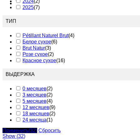
2024
(
2
)
2025
(
7
)
ТИП
Pétillant Naturel Brut
(
4
)
Белое сухое
(
6
)
Brut Natur
(
3
)
Розе сухое
(
2
)
Красное сухое
(
16
)
ВЫДЕРЖКА
0 месяцев
(
2
)
3 месяцев
(
2
)
5 месяцев
(
4
)
12 месяцев
(
9
)
18 месяцев
(
2
)
24 месяца
(
1
)
Применить
(32)
Сбросить
Show
(
32
)