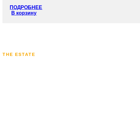
ПОДРОБНЕЕ
В корзину
THE ESTATE
УЗНАЙТЕ О НАЩЕЙ ВИНОДЕЛЬНЕ
Мы семейная компания с давними традициями в виноделии.
переселились из северо-восточной Болгарии в тогдашн
С тех пор уже девять поколений нашего рода не расстают
вина. У современного поколения нашей семьи более чем 
современных мировых технологий.