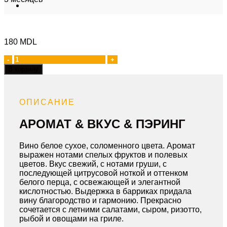
180
MDL
Количество
товара
В корзину
Chardonnay
ОПИСАНИЕ
АРОМАТ & ВКУС & ПЭРИНГ
Вино белое сухое, соломенного цвета. Аромат
выражен нотами спелых фруктов и полевых
цветов. Вкус свежий, с нотами груши, с
последующей цитрусовой ноткой и оттенком
белого перца, с освежающей и элегантной
кислотностью. Выдержка в барриках придала
вину благородство и гармонию. Прекрасно
сочетается с летними салатами, сыром, ризотто,
рыбой и овощами на гриле.