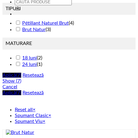
Caută
după:
TIPURI
Pétillant Naturel Brut
(
4
)
Brut Natur
(
3
)
MATURARE
18 luni
(
2
)
24 luni
(
1
)
Aplică
(7)
Resetează
Show
(
7
)
Cancel
Aplică
(7)
Resetează
Reset all
×
Spumant Clasic
×
Spumant Viu
×