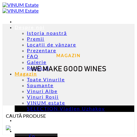
Skip
to
content
Acasă
Despre noi
Istoria noastră
Premii
Locații de vânzare
Prezentare
MAGAZIN
FAQ
Galerie
WE MAKE GOOD WINES
Recenzii
Magazin
Toate Vinurile
Spumante
Vinuri Albe
Vinuri Roșii
VINUM estate
SELECTION Vladlen Uzhakov
Evenimente
CAUTĂ PRODUSE
Contacte
Ro
En