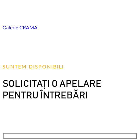
noastră combinăm tradițiile vinificației moldovenești cu
cunoștințele celor mai moderne tehnologii mondiale.
Galerie
CRAMA
SUNTEM DISPONIBILI
SOLICITAȚI O APELARE
PENTRU ÎNTREBĂRI