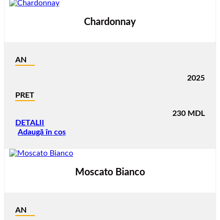
Chardonnay
AN
2025
PRET
230
MDL
DETALII
Adaugă în coș
Moscato Bianco
AN