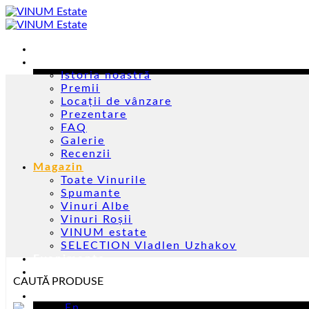
Skip
to
content
Acasă
Despre noi
Istoria noastră
Premii
Locații de vânzare
Prezentare
FAQ
Galerie
Recenzii
Magazin
Toate Vinurile
Spumante
Vinuri Albe
Vinuri Roșii
VINUM estate
SELECTION Vladlen Uzhakov
Evenimente
Contacte
CAUTĂ PRODUSE
Ro
En