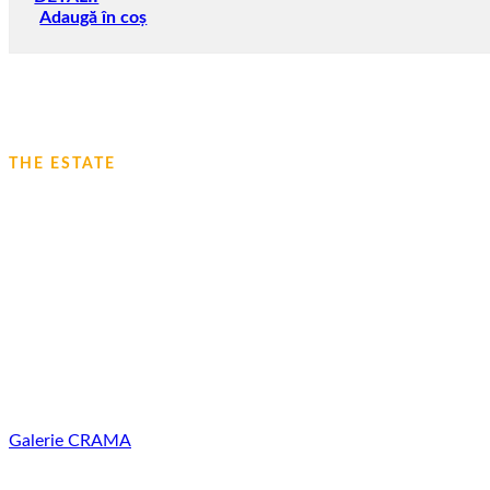
Adaugă în coș
THE ESTATE
AFLAȚI MAI MULT DESPRE CRAMA N
Suntem o companie de familie cu tradiții îndelungate în viticult
mutat din nord-estul Bulgariei în sudul Basarabiei de atunci. De 
și experiență în cultivarea viței de vie și producerea vinului. G
moldovenești cu cunoștințele celor mai moderne tehnologii mo
Galerie
CRAMA