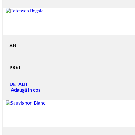
AN
PRET
DETALII
Adaugă în coș