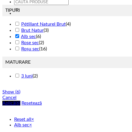
Caută
după:
TIPURI
Pétillant Naturel Brut
(
4
)
Brut Natur
(
3
)
Alb sec
(
6
)
Rose sec
(
2
)
Roșu sec
(
16
)
MATURARE
3 luni
(
2
)
Show
(
6
)
Cancel
Aplică
(6)
Resetează
Reset all
×
Alb sec
×