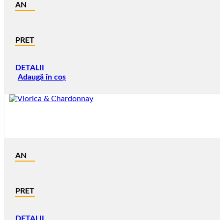
AN
PRET
DETALII
Adaugă în coș
AN
PRET
DETALII