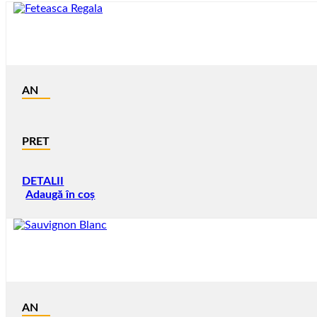
AN
PRET
DETALII
Adaugă în coș
AN