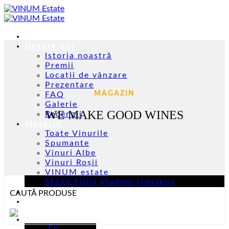
Skip
to
content
Acasă
Despre noi
Istoria noastră
Premii
Locații de vânzare
Prezentare
MAGAZIN
FAQ
Galerie
WE MAKE GOOD WINES
Recenzii
Magazin
Toate Vinurile
Spumante
Vinuri Albe
Vinuri Roșii
VINUM estate
SELECTION Vladlen Uzhakov
Evenimente
CAUTĂ PRODUSE
Contacte
Ro
En