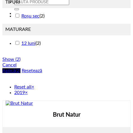
Caută
TIPURI
după:
Roșu sec
(
2
)
MATURARE
12 luni
(
2
)
Show
(
2
)
Cancel
Aplică
(2)
Resetează
Reset all
×
2019
×
Brut Natur