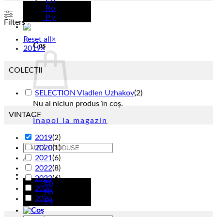
Ro
Ру
Filters
Reset all
×
Coș
2019
×
COLECȚII
SELECTION Vladlen Uzhakov
(
2
)
Nu ai niciun produs în coș.
VINTAGE
Înapoi la magazin
2019
(
2
)
Caută
2020
(
1
)
după:
2021
(
6
)
2022
(
8
)
Ro
2023
(
6
)
En
2024
(
2
)
Ro
2025
(
7
)
Ру