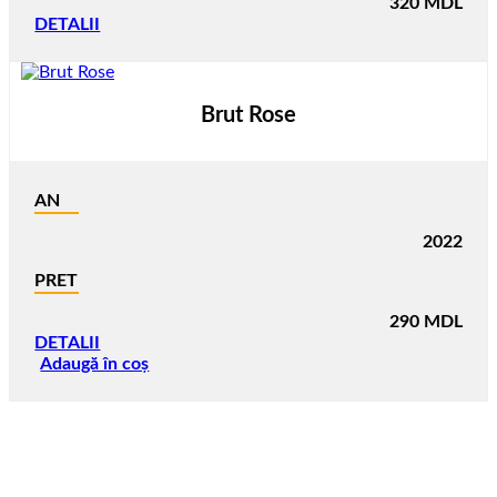
320
MDL
DETALII
Brut Rose
AN
2022
PRET
290
MDL
DETALII
Adaugă în coș