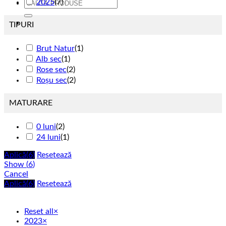
2025
(
7
)
Caută
după:
TIPURI
Brut Natur
(
1
)
Alb sec
(
1
)
Rose sec
(
2
)
Roșu sec
(
2
)
MATURARE
0 luni
(
2
)
24 luni
(
1
)
Aplică
(6)
Resetează
Show
(
6
)
Cancel
Aplică
(6)
Resetează
Reset all
×
2023
×