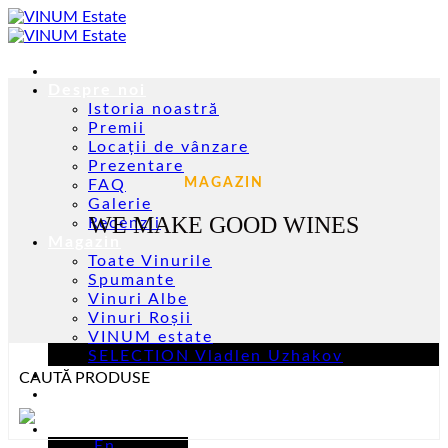
Skip
to
content
Acasă
Despre noi
Istoria noastră
Premii
Locații de vânzare
Prezentare
MAGAZIN
FAQ
Galerie
WE MAKE GOOD WINES
Recenzii
Magazin
Toate Vinurile
Spumante
Vinuri Albe
Vinuri Roșii
VINUM estate
SELECTION Vladlen Uzhakov
Evenimente
CAUTĂ PRODUSE
Contacte
Ro
En