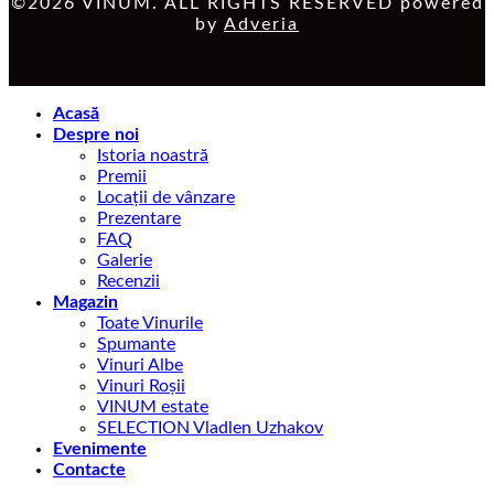
©2026 VINUM. ALL RIGHTS RESERVED powered
by
Adveria
Acasă
Despre noi
Istoria noastră
Premii
Locații de vânzare
Prezentare
FAQ
Galerie
Recenzii
Magazin
Toate Vinurile
Spumante
Vinuri Albe
Vinuri Roșii
VINUM estate
SELECTION Vladlen Uzhakov
Evenimente
Contacte