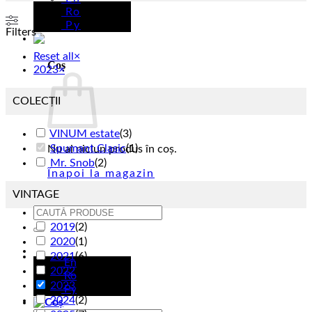
Ro
Ру
Filters
Reset all
×
Coș
2023
×
COLECȚII
VINUM estate
(
3
)
Spumant Clasic
(
1
)
Nu ai niciun produs în coș.
Mr. Snob
(
2
)
Înapoi la magazin
VINTAGE
Caută
după:
2019
(
2
)
2020
(
1
)
Ro
2021
(
6
)
En
2022
(
8
)
Ro
2023
(
6
)
Ру
2024
(
2
)