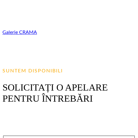
are peste 25 de ani de experiență în vinificație. În munca
noastră combinăm tradițiile vinificației moldovenești cu
cunoștințele celor mai moderne tehnologii mondiale.
Galerie
CRAMA
SUNTEM DISPONIBILI
SOLICITAȚI O APELARE
PENTRU ÎNTREBĂRI