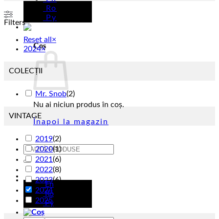
Ro
Ру
Filters
Reset all
×
Coș
2024
×
COLECȚII
Mr. Snob
(
2
)
Nu ai niciun produs în coș.
VINTAGE
Înapoi la magazin
2019
(
2
)
Caută
2020
(
1
)
după:
2021
(
6
)
2022
(
8
)
Ro
2023
(
6
)
En
2024
(
2
)
Ro
2025
(
7
)
Ру