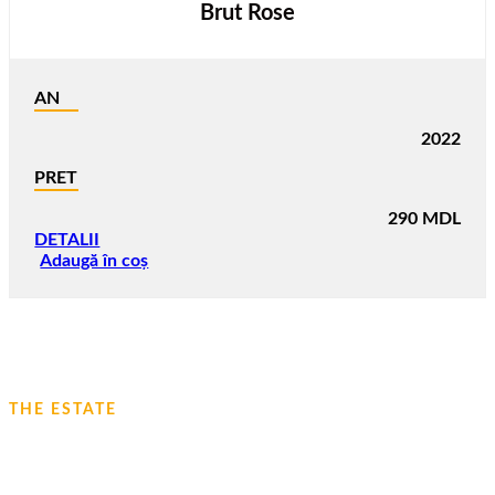
Brut Rose
AN
2022
PRET
290
MDL
DETALII
Adaugă în coș
THE ESTATE
AFLAȚI MAI MULT DESPRE CRAMA
NOASTRĂ