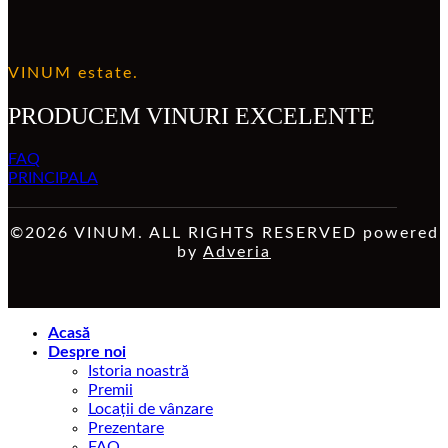
VINUM estate.
PRODUCEM VINURI EXCELENTE
FAQ
PRINCIPALA
©2026 VINUM. ALL RIGHTS RESERVED powered
by
Adveria
Acasă
Despre noi
Istoria noastră
Premii
Locații de vânzare
Prezentare
FAQ