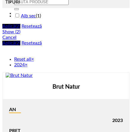
Caută
TIPURI
după:
Alb sec
(
1
)
Aplică
(2)
Resetează
Show
(
2
)
Cancel
Aplică
(2)
Resetează
Reset all
×
2024
×
Brut Natur
AN
2023
PRET