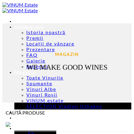
Skip
to
content
Acasă
Despre noi
Istoria noastră
Premii
Locații de vânzare
Prezentare
MAGAZIN
FAQ
Galerie
WE MAKE GOOD WINES
Recenzii
Magazin
Toate Vinurile
Spumante
Vinuri Albe
Vinuri Roșii
VINUM estate
SELECTION Vladlen Uzhakov
Evenimente
CAUTĂ PRODUSE
Contacte
Ro
En