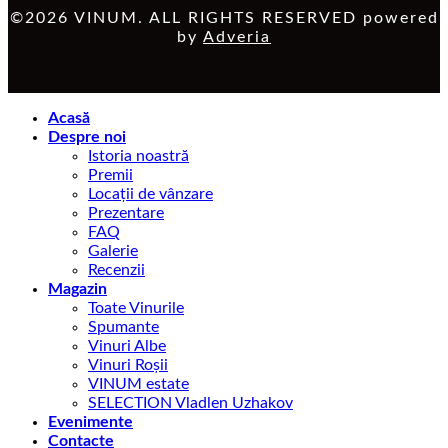
©2026 VINUM. ALL RIGHTS RESERVED powered
by
Adveria
Acasă
Despre noi
Istoria noastră
Premii
Locații de vânzare
Prezentare
FAQ
Galerie
Recenzii
Magazin
Toate Vinurile
Spumante
Vinuri Albe
Vinuri Roșii
VINUM estate
SELECTION Vladlen Uzhakov
Evenimente
Contacte