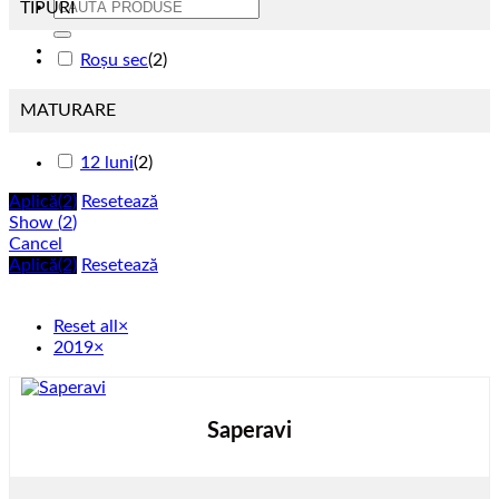
Caută
TIPURI
după:
Roșu sec
(
2
)
MATURARE
12 luni
(
2
)
Aplică
(2)
Resetează
Show
(
2
)
Cancel
Aplică
(2)
Resetează
Reset all
×
2019
×
Saperavi