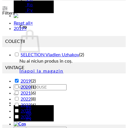
Ro
Ру
Filters
Reset all
×
Coș
2019
×
COLECȚII
SELECTION Vladlen Uzhakov
(
2
)
Nu ai niciun produs în coș.
VINTAGE
Înapoi la magazin
2019
(
2
)
Caută
2020
(
1
)
după:
2021
(
6
)
2022
(
8
)
Ro
2023
(
6
)
En
2024
(
2
)
Ro
2025
(
7
)
Ру