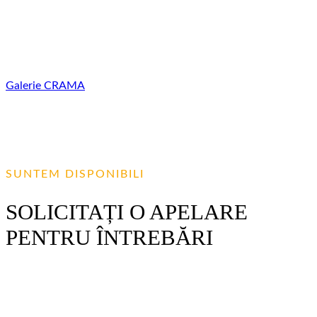
are peste 25 de ani de experiență în vinificație. În munca
noastră combinăm tradițiile vinificației moldovenești cu
cunoștințele celor mai moderne tehnologii mondiale.
Galerie
CRAMA
SUNTEM DISPONIBILI
SOLICITAȚI O APELARE
PENTRU ÎNTREBĂRI