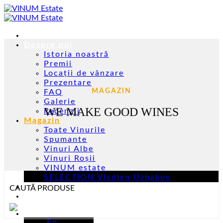
Skip
to
content
Acasă
Despre noi
Istoria noastră
Premii
Locații de vânzare
Prezentare
MAGAZIN
FAQ
Galerie
WE MAKE GOOD WINES
Recenzii
Magazin
Toate Vinurile
Spumante
Vinuri Albe
Vinuri Roșii
VINUM estate
SELECTION Vladlen Uzhakov
Evenimente
CAUTĂ PRODUSE
Contacte
Ro
En