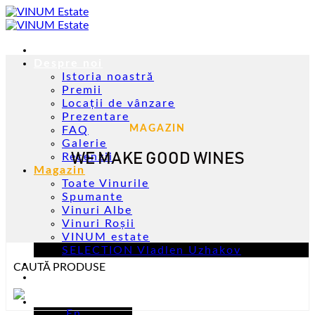
Skip
to
content
Acasă
Despre noi
Istoria noastră
Premii
Locații de vânzare
Prezentare
MAGAZIN
FAQ
Galerie
WE MAKE GOOD WINES
Recenzii
Magazin
Toate Vinurile
Spumante
Vinuri Albe
Vinuri Roșii
VINUM estate
SELECTION Vladlen Uzhakov
Evenimente
CAUTĂ PRODUSE
Contacte
Ro
En