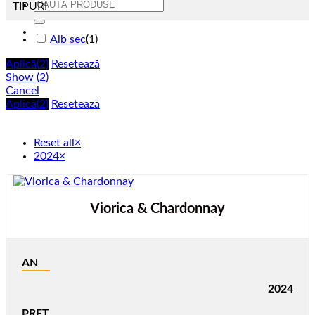
Caută
TIPURI
după:
Alb sec
(
1
)
Aplică
(2)
Resetează
Show
(
2
)
Cancel
Aplică
(2)
Resetează
Reset all
×
2024
×
Viorica & Chardonnay
AN
2024
PRET