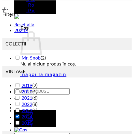
Ro
Ру
Filters
Reset all
×
Coș
2024
×
COLECȚII
Mr. Snob
(
2
)
Nu ai niciun produs în coș.
VINTAGE
Înapoi la magazin
2019
(
2
)
Caută
2020
(
1
)
după:
2021
(
6
)
2022
(
8
)
Ro
2023
(
6
)
En
2024
(
2
)
Ro
2025
(
7
)
Ру