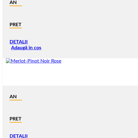
AN
PRET
DETALII
Adaugă în coș
AN
PRET
DETALII