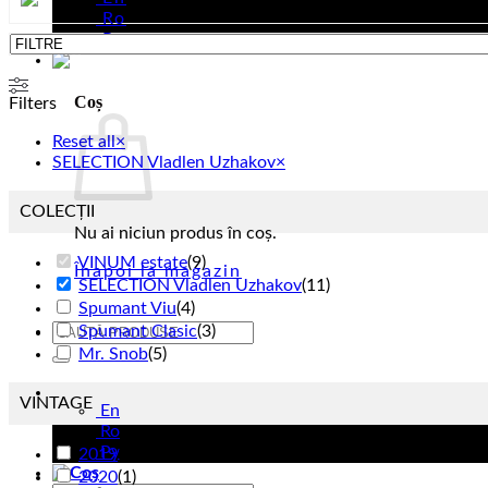
Ro
Ру
Coș
Filters
Reset all
×
SELECTION Vladlen Uzhakov
×
COLECȚII
Nu ai niciun produs în coș.
VINUM estate
(
9
)
Înapoi la magazin
SELECTION Vladlen Uzhakov
(
11
)
Spumant Viu
(
4
)
Caută
Spumant Clasic
(
3
)
după:
Mr. Snob
(
5
)
Ro
VINTAGE
En
Ro
Ру
2019
(
2
)
2020
(
1
)