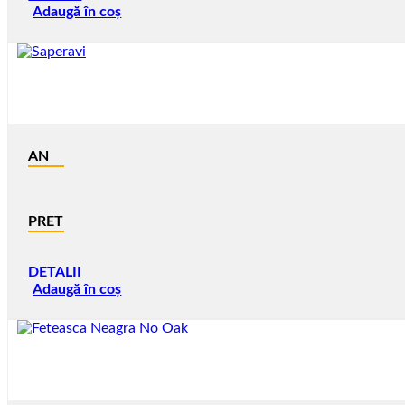
Adaugă în coș
AN
PRET
DETALII
Adaugă în coș