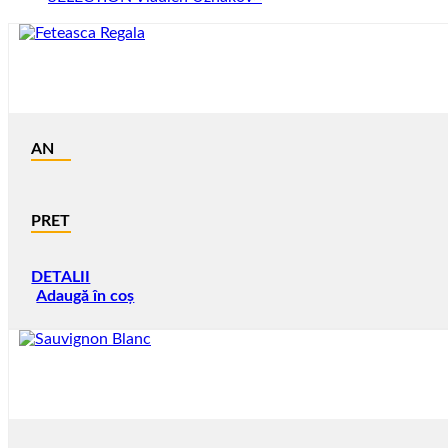
AN
PRET
DETALII
Adaugă în coș