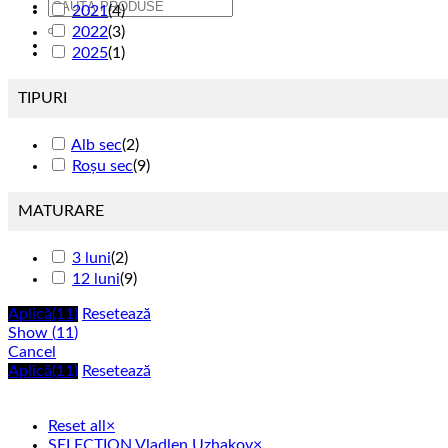
Caută
2021
(
4
)
după:
2022
(
3
)
2025
(
1
)
TIPURI
Alb sec
(
2
)
Roșu sec
(
9
)
MATURARE
3 luni
(
2
)
12 luni
(
9
)
Aplică
(11)
Resetează
Show
(
11
)
Cancel
Aplică
(11)
Resetează
Reset all
×
SELECTION Vladlen Uzhakov
×