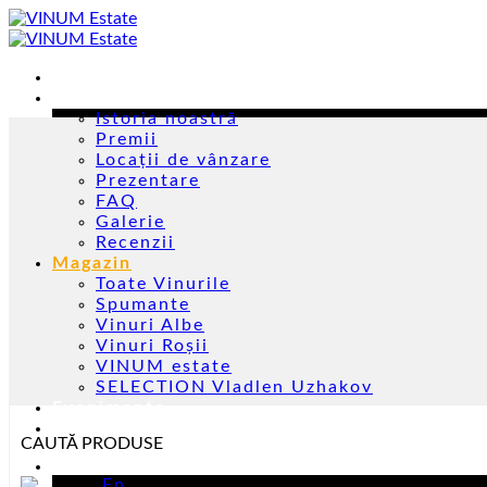
Skip
to
content
Acasă
Despre noi
Istoria noastră
Premii
Locații de vânzare
Prezentare
FAQ
Galerie
Recenzii
Magazin
Toate Vinurile
Spumante
Vinuri Albe
Vinuri Roșii
VINUM estate
SELECTION Vladlen Uzhakov
Evenimente
Contacte
CAUTĂ PRODUSE
Ro
En