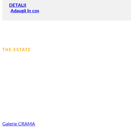
DETALII
Adaugă în coș
THE ESTATE
AFLAȚI MAI MULT DESPRE CRAMA N
Suntem o companie de familie cu tradiții îndelungate în viticult
mutat din nord-estul Bulgariei în sudul Basarabiei de atunci. De 
și experiență în cultivarea viței de vie și producerea vinului. G
moldovenești cu cunoștințele celor mai moderne tehnologii mo
Galerie
CRAMA