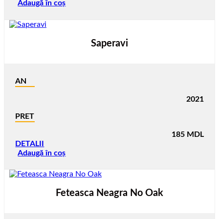
Adaugă în coș
Saperavi
AN
2021
PRET
185
MDL
DETALII
Adaugă în coș
Feteasca Neagra No Oak