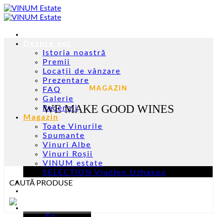
Skip
to
content
Acasă
Despre noi
Istoria noastră
Premii
Locații de vânzare
Prezentare
MAGAZIN
FAQ
Galerie
WE MAKE GOOD WINES
Recenzii
Magazin
Toate Vinurile
Spumante
Vinuri Albe
Vinuri Roșii
VINUM estate
SELECTION Vladlen Uzhakov
Evenimente
CAUTĂ PRODUSE
Contacte
Ro
En