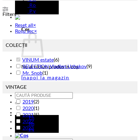
Ro
Ру
Filters
Reset all
×
Coș
Roșu sec
×
COLECȚII
VINUM estate
(
6
)
SELECTION Vladlen Uzhakov
(
9
)
Nu ai niciun produs în coș.
Mr. Snob
(
1
)
Înapoi la magazin
VINTAGE
Caută
după:
2019
(
2
)
2020
(
1
)
Ro
2021
(
5
)
En
2022
(
6
)
Ro
2023
(
2
)
Ру