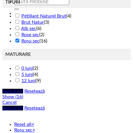
Caută
TIPURI
după:
Pétillant Naturel Brut
(
4
)
Brut Natur
(
3
)
Alb sec
(
6
)
Rose sec
(
2
)
Roșu sec
(
16
)
MATURARE
0 luni
(
2
)
5 luni
(
4
)
12 luni
(
9
)
Aplică
(16)
Resetează
Show
(
16
)
Cancel
Aplică
(16)
Resetează
Reset all
×
Roșu sec
×