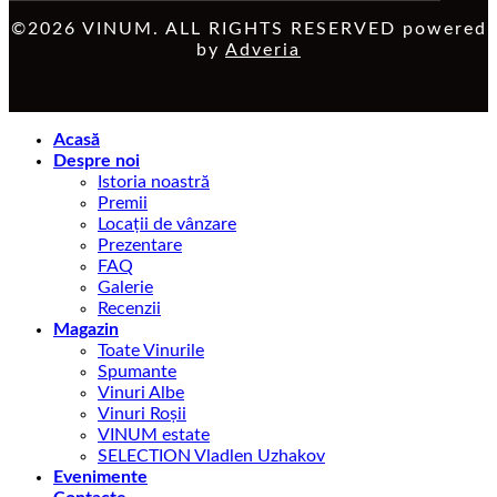
©2026 VINUM. ALL RIGHTS RESERVED powered
by
Adveria
Acasă
Despre noi
Istoria noastră
Premii
Locații de vânzare
Prezentare
FAQ
Galerie
Recenzii
Magazin
Toate Vinurile
Spumante
Vinuri Albe
Vinuri Roșii
VINUM estate
SELECTION Vladlen Uzhakov
Evenimente