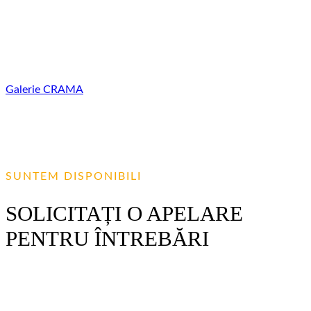
viței de vie și producerea vinului. Generația noastră modernă
are peste 25 de ani de experiență în vinificație. În munca
noastră combinăm tradițiile vinificației moldovenești cu
cunoștințele celor mai moderne tehnologii mondiale.
Galerie
CRAMA
SUNTEM DISPONIBILI
SOLICITAȚI O APELARE
PENTRU ÎNTREBĂRI